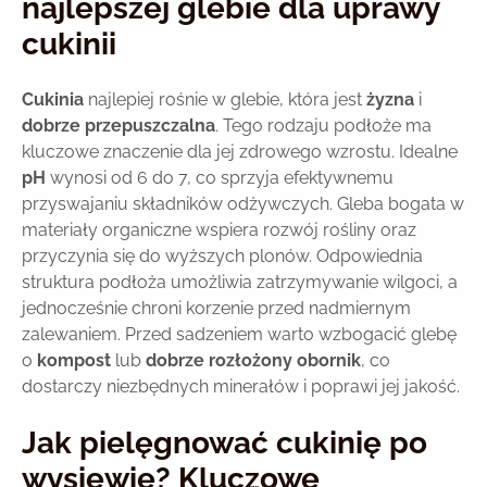
najlepszej glebie dla uprawy
cukinii
Cukinia
najlepiej rośnie w glebie, która jest
żyzna
i
dobrze przepuszczalna
. Tego rodzaju podłoże ma
kluczowe znaczenie dla jej zdrowego wzrostu. Idealne
pH
wynosi od 6 do 7, co sprzyja efektywnemu
przyswajaniu składników odżywczych. Gleba bogata w
materiały organiczne wspiera rozwój rośliny oraz
przyczynia się do wyższych plonów. Odpowiednia
struktura podłoża umożliwia zatrzymywanie wilgoci, a
jednocześnie chroni korzenie przed nadmiernym
zalewaniem. Przed sadzeniem warto wzbogacić glebę
o
kompost
lub
dobrze rozłożony obornik
, co
dostarczy niezbędnych minerałów i poprawi jej jakość.
Jak pielęgnować cukinię po
wysiewie? Kluczowe