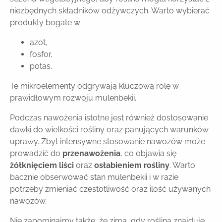
niezbędnych składników odżywczych. Warto wybierać
produkty bogate w:
azot,
fosfor,
potas.
Te mikroelementy odgrywają kluczową rolę w
prawidłowym rozwoju mulenbekii.
Podczas nawożenia istotne jest również dostosowanie
dawki do wielkości rośliny oraz panujących warunków
uprawy. Zbyt intensywne stosowanie nawozów może
prowadzić do
przenawożenia
, co objawia się
żółknięciem liści
oraz
osłabieniem rośliny
. Warto
bacznie obserwować stan mulenbekii i w razie
potrzeby zmieniać częstotliwość oraz ilość używanych
nawozów.
Nie zapominajmy także, że zimą, gdy roślina znajduje