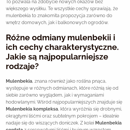
To pozwala na zdobycie nowych okazów bez
większego wysiłku. Te wszystkie cechy sprawiają, że
mulenbekia to znakomita propozycja zarówno do
wnętrz domowych, jak i balkonowych ogrodów.
Różne odmiany mulenbekii i
ich cechy charakterystyczne.
Jakie są najpopularniejsze
rodzaje?
Mulenbekia
, znana również jako roślina pnąca,
występuje w różnych odmianach, które różnią się od
siebie zarówno wyglądem, jak i wymaganiami
hodowlanymi. Wśród najpopularniejszych znajduje się
Mulenbekia kompleksa
, która wyróżnia się drobnymi,
okrągłymi liśćmi oraz subtelnym pokrojem – idealnie
nadaje się do wiszących doniczek. Z kolei
Mulenbekia
cordata
z sercowatymi liśćmi i bujnym wzrostem