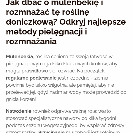
Jak dbać o mulenbekię i
rozmnażać tę roślinę
doniczkową? Odkryj najlepsze
metody pielęgnacji i
rozmnażania
Mulenbekia
, roślina ceniona za swoją łatwość w
pielęgnacji, wymaga kilku kluczowych kroków, aby
mogła prawidłowo się rozwijać. Na początek,
regularne podlewanie
jest niezbędne – ziemia
powinna być lekko wilgotna, ale pamiętaj, aby nie
przelewać jej, gdyż nadmiar wody może prowadzić do
gnicia korzeni.
Nawożenie
również odgrywa ważną rolę; warto
stosować specjalistyczne nawozy co kilka tygodni
podczas sezonu wegetacyjnego, by wspierać zdrowy
wzrost rośliny.
Przycinanie
mulenbekii jest kolejnym