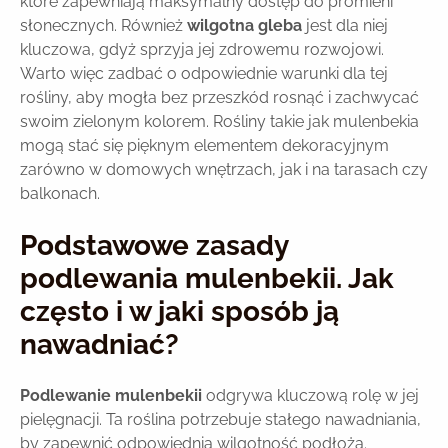
które zapewniają maksymalny dostęp do promieni
słonecznych. Również
wilgotna gleba
jest dla niej
kluczowa, gdyż sprzyja jej zdrowemu rozwojowi.
Warto więc zadbać o odpowiednie warunki dla tej
rośliny, aby mogła bez przeszkód rosnąć i zachwycać
swoim zielonym kolorem. Rośliny takie jak mulenbekia
mogą stać się pięknym elementem dekoracyjnym
zarówno w domowych wnętrzach, jak i na tarasach czy
balkonach.
Podstawowe zasady
podlewania mulenbekii. Jak
często i w jaki sposób ją
nawadniać?
Podlewanie mulenbekii
odgrywa kluczową rolę w jej
pielęgnacji. Ta roślina potrzebuje stałego nawadniania,
by zapewnić odpowiednią wilgotność podłoża.