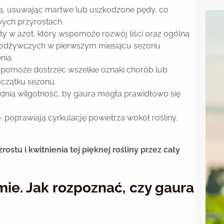
ą, usuwając martwe lub uszkodzone pędy, co
wych przyrostach.
w azot, który wspomoże rozwój liści oraz ogólną
w odżywczych w pierwszym miesiącu sezonu
nia.
pomoże dostrzec wszelkie oznaki chorób lub
oczątku sezonu.
dnią wilgotność, by gaura mogła prawidłowo się
 poprawiają cyrkulację powietrza wokół rośliny,
stu i kwitnienia tej pięknej rośliny przez cały
mie. Jak rozpoznać, czy gaura