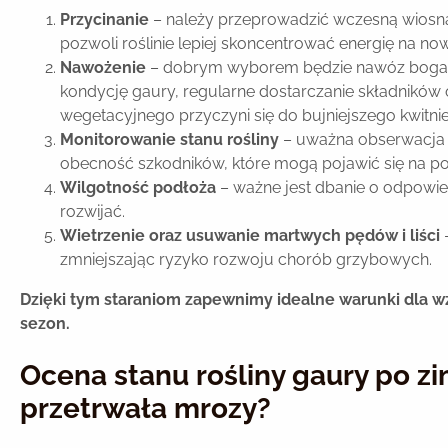
Przycinanie
– należy przeprowadzić wczesną wiosn
pozwoli roślinie lepiej skoncentrować energię na no
Nawożenie
– dobrym wyborem będzie nawóz bogaty 
kondycję gaury, regularne dostarczanie składnikó
wegetacyjnego przyczyni się do bujniejszego kwitnie
Monitorowanie stanu rośliny
– uważna obserwacja 
obecność szkodników, które mogą pojawić się na p
Wilgotność podłoża
– ważne jest dbanie o odpowie
rozwijać.
Wietrzenie oraz usuwanie martwych pędów i liści
–
zmniejszając ryzyko rozwoju chorób grzybowych.
Dzięki tym staraniom zapewnimy idealne warunki dla wzro
sezon.
Ocena stanu rośliny gaury po zi
przetrwała mrozy?