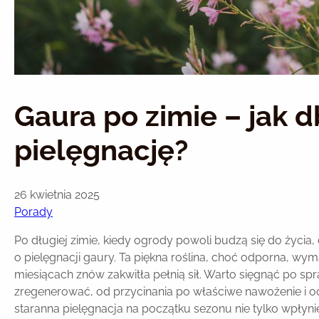
Gaura po zimie – jak d
pielęgnację?
26 kwietnia 2025
Porady
Po długiej zimie, kiedy ogrody powoli budzą się do życia
o pielęgnacji gaury. Ta piękna roślina, choć odporna, 
miesiącach znów zakwitła pełnią sił. Warto sięgnąć po sp
zregenerować, od przycinania po właściwe nawożenie i o
staranna pielęgnacja na początku sezonu nie tylko wpłyni