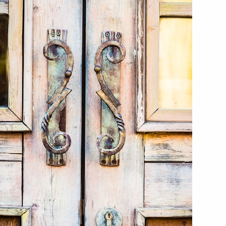
Jak odnowić stare drzwi
z płyty pilśniowej?
Praktyczne porady