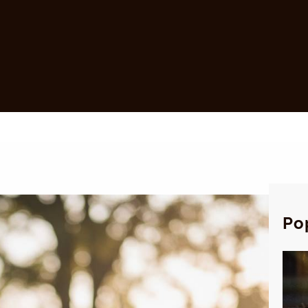
 główna
Ogród
Styl życia
Porady
Mapa strony
Kontakt
Po