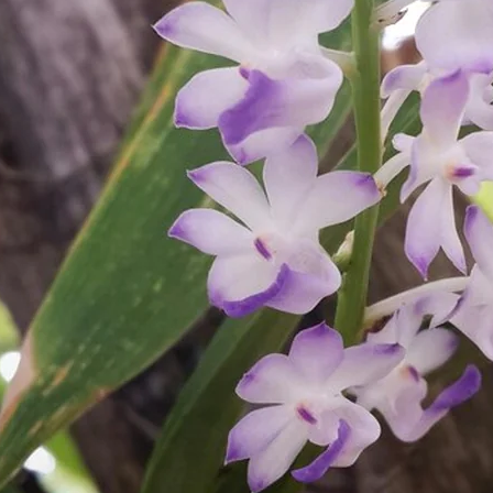
Co posadzić obok juki
ogrodowej? Rośliny do
ogrodu