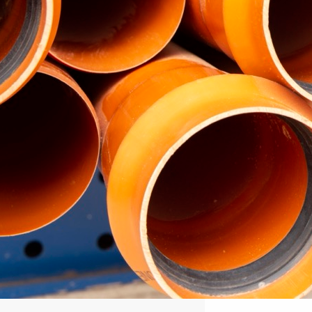
Rozprowadzenie rur w
fundamentach – jak
zainstalować
kanalizację?