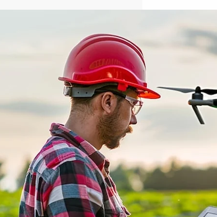
Ile arów ma hektar?
Przeliczanie powierzchni
z kalkulatorem