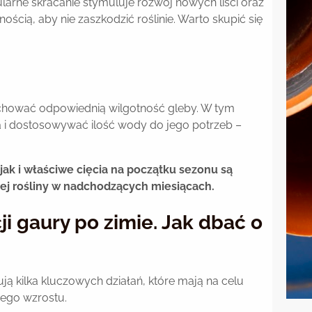
arne skracanie stymuluje rozwój nowych liści oraz
ością, aby nie zaszkodzić roślinie. Warto skupić się
zachować odpowiednią wilgotność gleby. W tym
 i dostosowywać ilość wody do jego potrzeb –
ak i właściwe cięcia na początku sezonu są
ej rośliny w nadchodzących miesiącach.
i gaury po zimie. Jak dbać o
ą kilka kluczowych działań, które mają na celu
wego wzrostu.