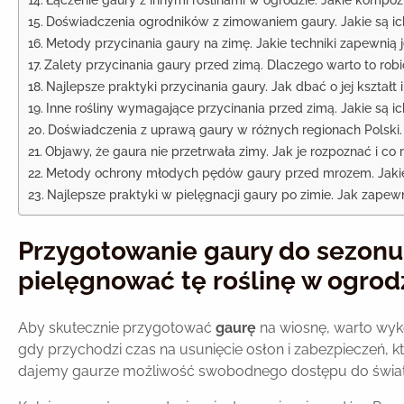
Doświadczenia ogrodników z zimowaniem gaury. Jakie są ic
Metody przycinania gaury na zimę. Jakie techniki zapewnią j
Zalety przycinania gaury przed zimą. Dlaczego warto to robi
Najlepsze praktyki przycinania gaury. Jak dbać o jej kształt 
Inne rośliny wymagające przycinania przed zimą. Jakie są i
Doświadczenia z uprawą gaury w różnych regionach Polski. J
Objawy, że gaura nie przetrwała zimy. Jak je rozpoznać i co r
Metody ochrony młodych pędów gaury przed mrozem. Jakie t
Najlepsze praktyki w pielęgnacji gaury po zimie. Jak zapewn
Przygotowanie gaury do sezonu 
pielęgnować tę roślinę w ogrod
Aby skutecznie przygotować
gaurę
na wiosnę, warto wyko
gdy przychodzi czas na usunięcie osłon i zabezpieczeń, 
dajemy gaurze możliwość swobodnego dostępu do światł