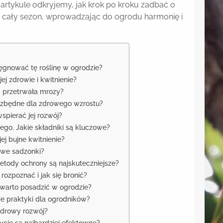
m artykule odkryjemy, jak krok po kroku zadbać o
zez cały sezon, wprowadzając do ogrodu harmonię i
ęgnować tę roślinę w ogrodzie?
ej zdrowie i kwitnienie?
a przetrwała mrozy?
iezbędne dla zdrowego wzrostu?
spierać jej rozwój?
go. Jakie składniki są kluczowe?
ej bujne kwitnienie?
owe sadzonki?
tody ochrony są najskuteczniejsze?
rozpoznać i jak się bronić?
 warto posadzić w ogrodzie?
ze praktyki dla ogrodników?
 zdrowy rozwój?
ycje są najbardziej efektowne?