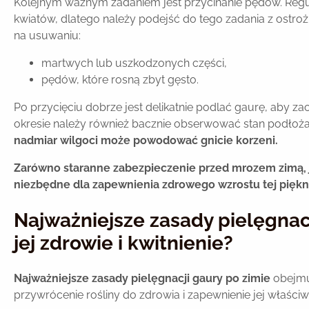
Kolejnym ważnym zadaniem jest przycinanie pędów. Regul
kwiatów, dlatego należy podejść do tego zadania z ostrożn
na usuwaniu:
martwych lub uszkodzonych części,
pędów, które rosną zbyt gęsto.
Po przycięciu dobrze jest delikatnie podlać gaurę, aby 
okresie należy również bacznie obserwować stan podłoża
nadmiar wilgoci może powodować gnicie korzeni.
Zarówno staranne zabezpieczenie przed mrozem zimą, j
niezbędne dla zapewnienia zdrowego wzrostu tej piękn
Najważniejsze zasady pielęgnacj
jej zdrowie i kwitnienie?
Najważniejsze zasady pielęgnacji gaury po zimie
obejmuj
przywrócenie rośliny do zdrowia i zapewnienie jej właści