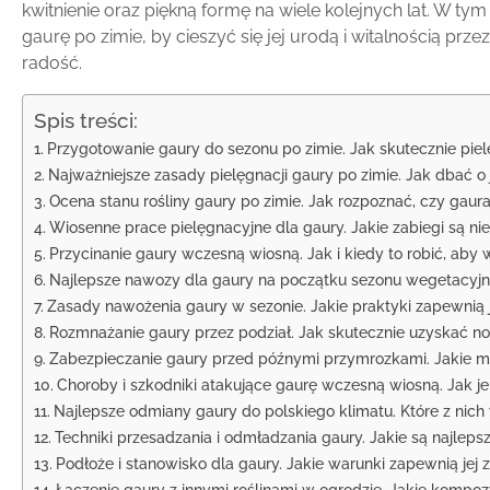
kwitnienie oraz piękną formę na wiele kolejnych lat. W ty
gaurę po zimie, by cieszyć się jej urodą i witalnością pr
radość.
Spis treści:
Przygotowanie gaury do sezonu po zimie. Jak skutecznie piel
Najważniejsze zasady pielęgnacji gaury po zimie. Jak dbać o j
Ocena stanu rośliny gaury po zimie. Jak rozpoznać, czy gaur
Wiosenne prace pielęgnacyjne dla gaury. Jakie zabiegi są n
Przycinanie gaury wczesną wiosną. Jak i kiedy to robić, aby w
Najlepsze nawozy dla gaury na początku sezonu wegetacyjne
Zasady nawożenia gaury w sezonie. Jakie praktyki zapewnią j
Rozmnażanie gaury przez podział. Jak skutecznie uzyskać n
Zabezpieczanie gaury przed późnymi przymrozkami. Jakie me
Choroby i szkodniki atakujące gaurę wczesną wiosną. Jak je 
Najlepsze odmiany gaury do polskiego klimatu. Które z nich
Techniki przesadzania i odmładzania gaury. Jakie są najleps
Podłoże i stanowisko dla gaury. Jakie warunki zapewnią jej
Łączenie gaury z innymi roślinami w ogrodzie. Jakie kompoz