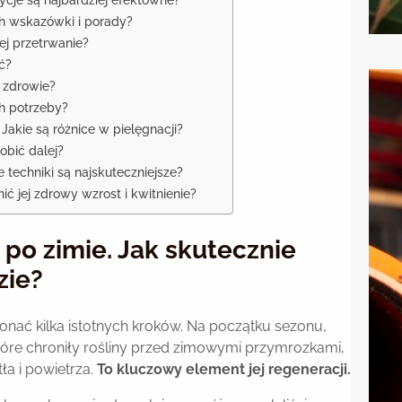
h wskazówki i porady?
ej przetrwanie?
ć?
i zdrowie?
ch potrzeby?
akie są różnice w pielęgnacji?
obić dalej?
echniki są najskuteczniejsze?
ić jej zdrowy wzrost i kwitnienie?
po zimie. Jak skutecznie
zie?
nać kilka istotnych kroków. Na początku sezonu,
które chroniły rośliny przed zimowymi przymrozkami,
a i powietrza.
To kluczowy element jej regeneracji.