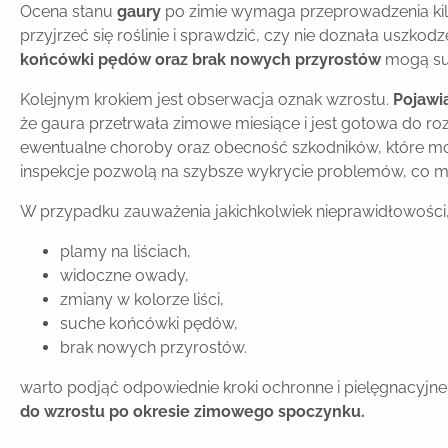
Ocena stanu
gaury
po zimie wymaga przeprowadzenia kilk
przyjrzeć się roślinie i sprawdzić, czy nie doznała uszko
końcówki pędów oraz brak nowych przyrostów
mogą sug
Kolejnym krokiem jest obserwacja oznak wzrostu.
Pojawia
że gaura przetrwała zimowe miesiące i jest gotowa do ro
ewentualne choroby oraz obecność szkodników, które mo
inspekcje pozwolą na szybsze wykrycie problemów, co m
W przypadku zauważenia jakichkolwiek nieprawidłowości, 
plamy na liściach,
widoczne owady,
zmiany w kolorze liści,
suche końcówki pędów,
brak nowych przyrostów.
warto podjąć odpowiednie kroki ochronne i pielęgnacyjne
do wzrostu po okresie zimowego spoczynku.